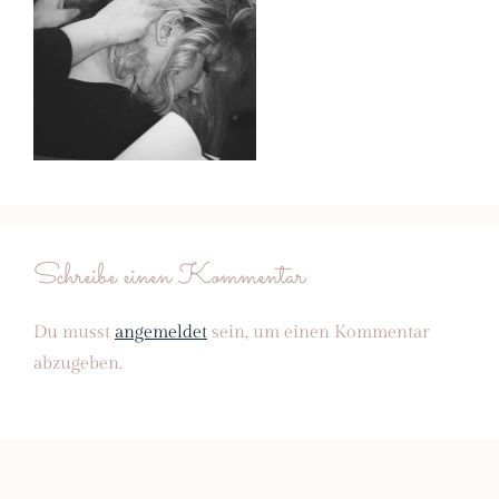
Schreibe einen Kommentar
Du musst
angemeldet
sein, um einen Kommentar
abzugeben.